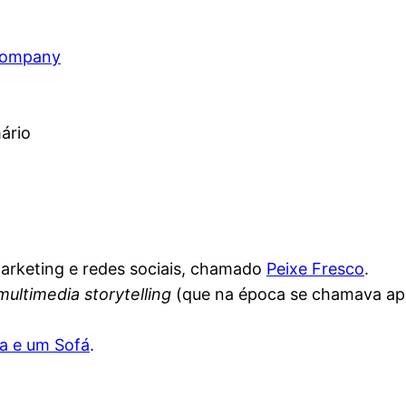
ompany
ário
arketing e redes sociais, chamado
Peixe Fresco
.
multimedia storytelling
(que na época se chamava ape
la e um Sofá
.